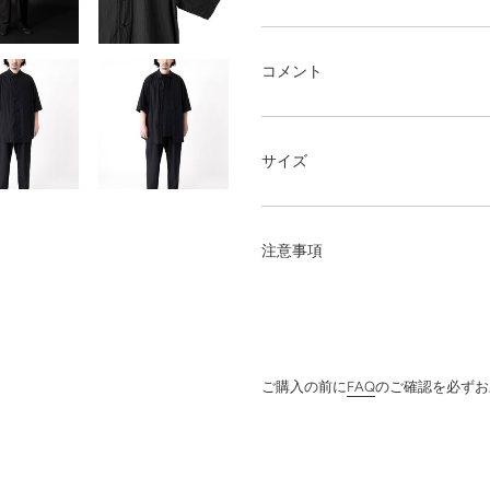
商
品
を
追
コメント
加
す
る
サイズ
注意事項
ご購入の前に
FAQ
のご確認を必ずお