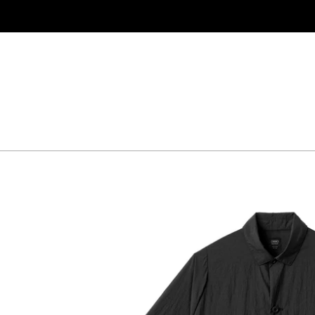
コ
ン
テ
ン
ツ
に
ス
キ
ッ
プ
す
る