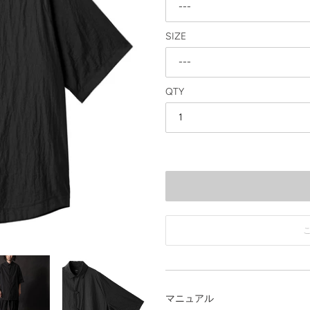
SIZE
QTY
カ
ー
ト
に
マニュアル