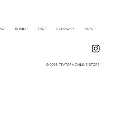
ACT
RETAILER
SHOP
DICTIONARY
RECRUIT
Instagram
© 2026,
TEATORA ONLINE STORE