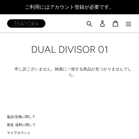
コ
ご利用にはアカウント登録が必要です。
ン
テ
ン
検索
ログイン
カート
ツ
に
ス
コ
DUAL DIVISOR 01
キ
ッ
レ
プ
す
ク
申し訳ございません。検索に一致する商品が見つかりませんでし
る
た。
シ
ョ
ン
:
返品/交換に関して
発送, 送料に関して
マイアカウント