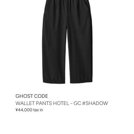
HOTEL
-
GC
#SHADOW
GHOST CODE
WALLET PANTS HOTEL - GC #SHADOW
通
¥44,000 tax in
常
価
格