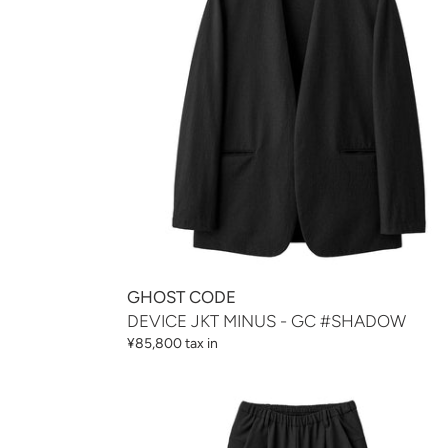
-
GC
#SHADOW
GHOST CODE
DEVICE JKT MINUS - GC #SHADOW
通
¥85,800 tax in
常
価
WALLET
格
PANTS
-