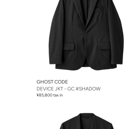
#SHADOW
GHOST CODE
DEVICE JKT - GC #SHADOW
通
¥85,800 tax in
常
価
DEVICE
格
JKT
MINUS