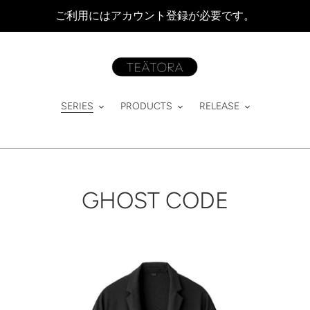
ご利用にはアカウント登録が必要です。
SERIES
PRODUCTS
RELEASE
コ
GHOST CODE
レ
ク
WALLET
DE
JKT
シ
JKT
-
PL
ョ
GC
-