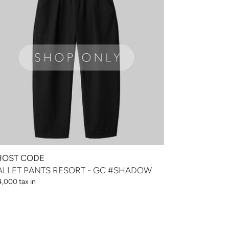
HADOW
OST CODE
LLET PANTS RESORT - GC #SHADOW
,000 tax in