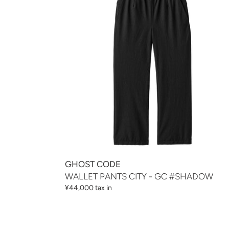
CITY
-
GC
#SHADOW
GHOST CODE
WALLET PANTS CITY - GC #SHADOW
通
¥44,000 tax in
常
価
格