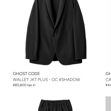
-
GC
GC
#S
#SHADOW
GHOST CODE
GH
WALLET JKT PLUS - GC #SHADOW
CA
通
¥85,800 tax in
通
¥44
常
常
価
価
WALLET
WA
格
格
PANTS
PA
OFFICE
RE