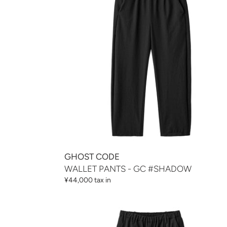
GC
#SHADOW
GHOST CODE
WALLET PANTS - GC #SHADOW
通
¥44,000 tax in
常
価
WALLET
格
PANTS