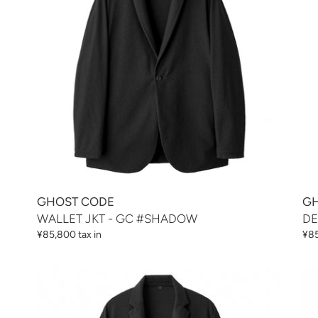
#SHADOW
GC
ン
#S
:
GHOST CODE
GH
WALLET JKT - GC #SHADOW
DE
通
¥85,800 tax in
通
¥85
常
常
価
価
WALLET
CA
格
格
JKT
SH
PLUS
-