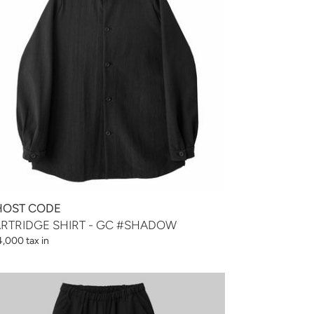
HADOW
OST CODE
RTRIDGE SHIRT - GC #SHADOW
,000 tax in
LLET
NTS
SORT