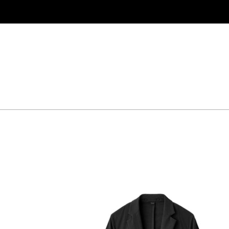
コ
ン
テ
ン
ツ
に
ス
キ
ッ
プ
す
る
DEVICE
JKT
-
GC