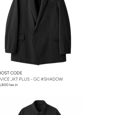
HADOW
OST CODE
VICE JKT PLUS - GC #SHADOW
,800 tax in
RTRIDGE
IRT