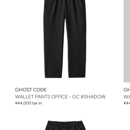
-
-
GC
GC
#SHADOW
#S
GHOST CODE
GH
WALLET PANTS OFFICE - GC #SHADOW
WA
通
¥44,000 tax in
通
¥44
常
常
価
価
WALLET
格
格
PANTS