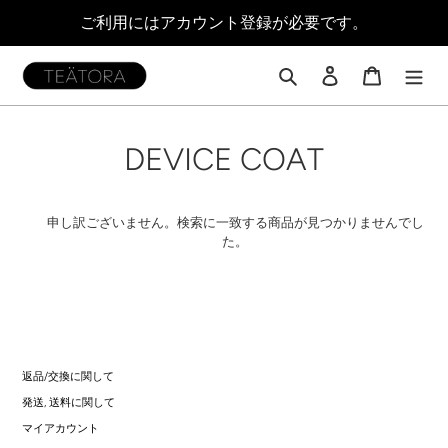
コ
ご利用にはアカウント登録が必要です。
ン
テ
ン
検索
ログイン
カート
ツ
に
ス
コ
DEVICE COAT
キ
ッ
レ
プ
す
ク
申し訳ございません。検索に一致する商品が見つかりませんでし
る
た。
シ
ョ
ン
:
返品/交換に関して
発送, 送料に関して
マイアカウント