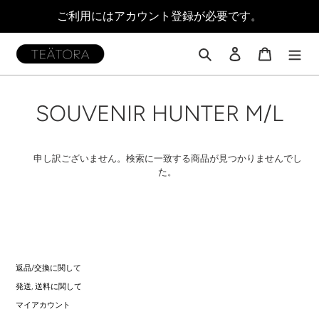
コ
ご利用にはアカウント登録が必要です。
ン
テ
ン
検索
ログイン
カート
ツ
に
ス
コ
SOUVENIR HUNTER M/L
キ
ッ
レ
プ
す
ク
申し訳ございません。検索に一致する商品が見つかりませんでし
る
た。
シ
ョ
ン
:
返品/交換に関して
発送, 送料に関して
マイアカウント