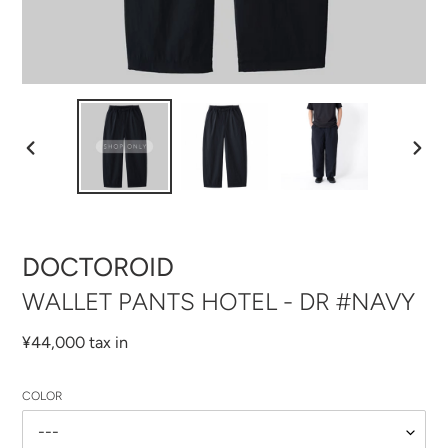
前
次
の
の
ス
ス
ラ
ラ
イ
イ
ド
ド
DOCTOROID
WALLET PANTS HOTEL - DR #NAVY
通
¥44,000 tax in
常
価
COLOR
格