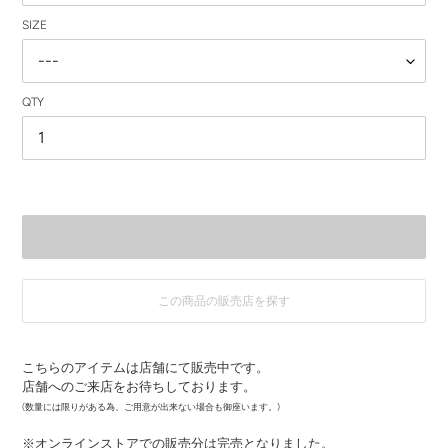
SIZE
QTY
この商品の販売店を探す
カ
ー
こちらのアイテムは店舗にて販売中です。
ト
店舗へのご来店をお待ちしております。
に
商
(数量には限りがある為、ご用意が出来ない場合も御座います。)
品
※オンラインストアでの販売分は完売となりました。
を