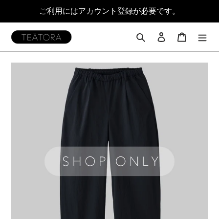
コ
ご利用にはアカウント登録が必要です。
ン
テ
ン
検索
ログイン
カート
ツ
に
ス
キ
ッ
プ
す
る