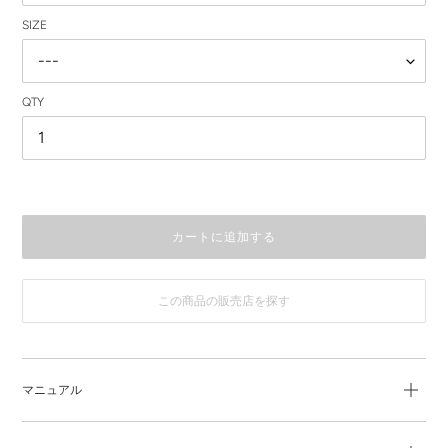
SIZE
QTY
カートに追加する
この商品の販売店を探す
カ
ー
ト
に
マニュアル
商
品
を