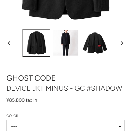
前
次
の
の
ス
ス
ラ
ラ
イ
イ
ド
ド
GHOST CODE
DEVICE JKT MINUS - GC #SHADOW
通
¥85,800 tax in
常
価
COLOR
格