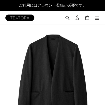
コ
ご利用にはアカウント登録が必要です。
ン
テ
ン
検索
ログイン
カート
ツ
に
ス
キ
ッ
プ
す
る