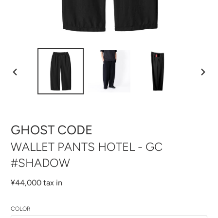
前
次
の
の
ス
ス
ラ
ラ
イ
イ
ド
ド
GHOST CODE
WALLET PANTS HOTEL - GC
#SHADOW
通
¥44,000 tax in
常
価
COLOR
格