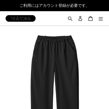
コ
ご利用にはアカウント登録が必要です。
ン
テ
ン
検索
ログイン
カート
ツ
に
ス
キ
ッ
プ
す
る