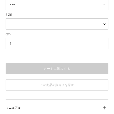
SIZE
QTY
カートに追加する
この商品の販売店を探す
カ
ー
ト
に
マニュアル
商