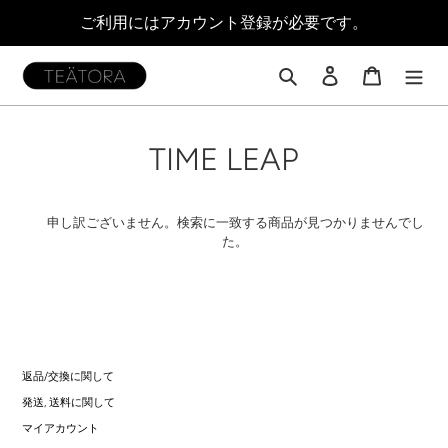
コ
ご利用にはアカウント登録が必要です。
ン
テ
ン
検索
ログイン
カート
ツ
に
ス
コ
TIME LEAP
キ
ッ
レ
プ
す
ク
申し訳ございません。検索に一致する商品が見つかりませんでし
る
た。
シ
ョ
ン
:
返品/交換に関して
発送, 送料に関して
マイアカウント