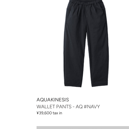
PANTS
-
AQ
#NAVY
AQUAKINESIS
WALLET PANTS - AQ #NAVY
通
¥39,600 tax in
常
価
WALLET