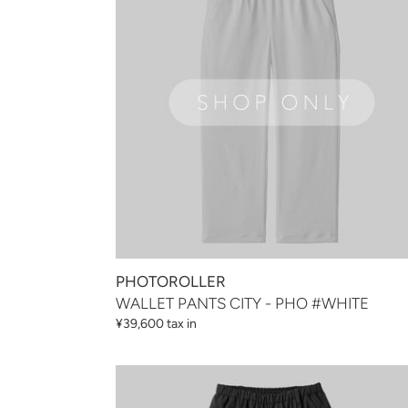
-
PHO
#WHITE
PHOTOROLLER
WALLET PANTS CITY - PHO #WHITE
通
¥39,600 tax in
常
価
WALLET
格
PANTS