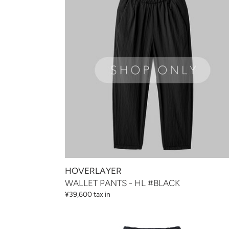
-
HL
#BLACK
HOVERLAYER
WALLET PANTS - HL #BLACK
通
¥39,600 tax in
常
価
WALLET
格