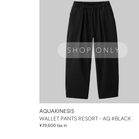
格
PANTS
RESORT
-
AQ
#BLACK
AQUAKINESIS
WALLET PANTS RESORT - AQ #BLACK
通
¥39,600 tax in
常
価