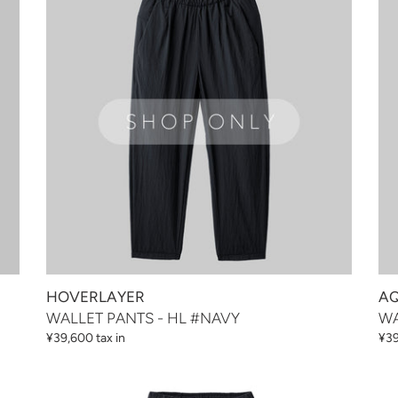
-
RE
HL
-
#NAVY
AQ
#N
HOVERLAYER
AQ
WALLET PANTS - HL #NAVY
WA
通
¥39,600 tax in
通
¥39
常
常
価
価
DEVICE
DE
格
格