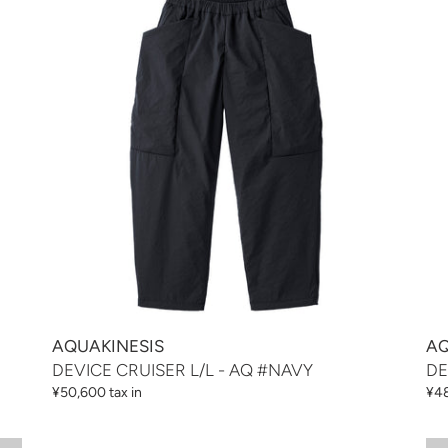
CRUISER
CR
L/L
M/
-
-
AQ
AQ
#NAVY
#N
AQUAKINESIS
AQ
DEVICE CRUISER L/L - AQ #NAVY
DE
通
¥50,600 tax in
通
¥48
常
常
価
価
WALLET
DE