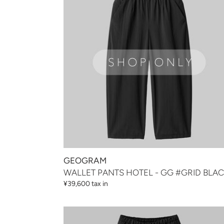
HOTEL
-
GG
#GRID
BLACK
GEOGRAM
WALLET PANTS HOTEL - GG #GRID BLA
通
¥39,600 tax in
常
価
WALLET
格
PANTS