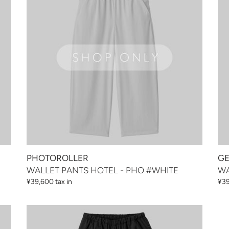
-
-
PHO
GG
#WHITE
#G
BL
PHOTOROLLER
G
WALLET PANTS HOTEL - PHO #WHITE
WA
通
¥39,600 tax in
通
¥39
常
常
価
価
WALLET
WA
格
格
PANTS
PA