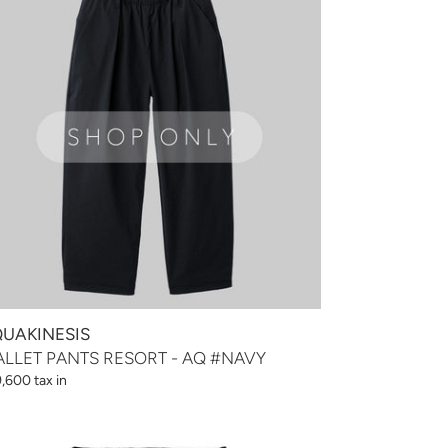
SORT
AVY
UAKINESIS
LLET PANTS RESORT - AQ #NAVY
,600 tax in
VICE