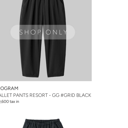
RID
ACK
EOGRAM
LLET PANTS RESORT - GG #GRID BLACK
,600 tax in
LLET
NTS