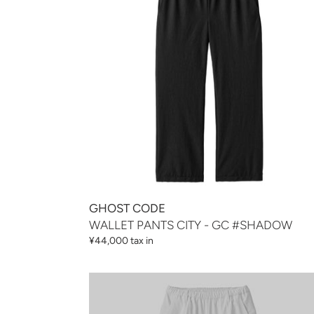
-
GC
#SHADOW
GHOST CODE
WALLET PANTS CITY - GC #SHADOW
通
¥44,000 tax in
常
価
WALLET
格
PANTS
CITY