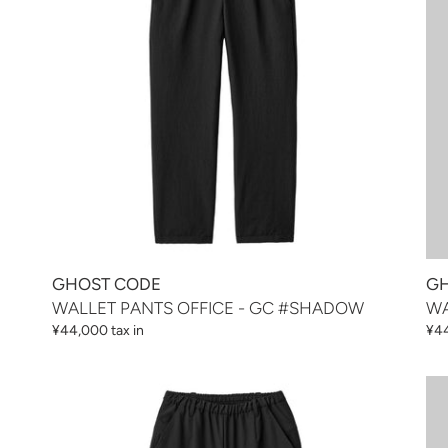
GC
GC
ン
#SHADOW
#S
:
GHOST CODE
GH
WALLET PANTS OFFICE - GC #SHADOW
WA
通
¥44,000 tax in
通
¥44
常
常
価
価
WALLET
WA
格
格
PANTS
PA
HOTEL
RE