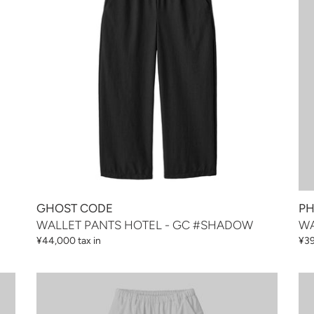
-
-
GC
PH
#SHADOW
#W
GHOST CODE
PH
WALLET PANTS HOTEL - GC #SHADOW
WA
通
¥44,000 tax in
通
¥39
常
常
価
価
WALLET
WA
格
格
PANTS
PA
HOTEL
RE