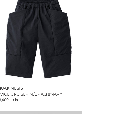
UISER
L
AVY
UAKINESIS
VICE CRUISER M/L - AQ #NAVY
,400 tax in
VICE