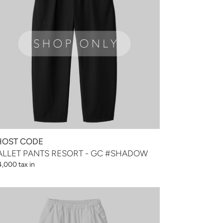
HADOW
OST CODE
LLET PANTS RESORT - GC #SHADOW
,000 tax in
LLET
NTS
SORT