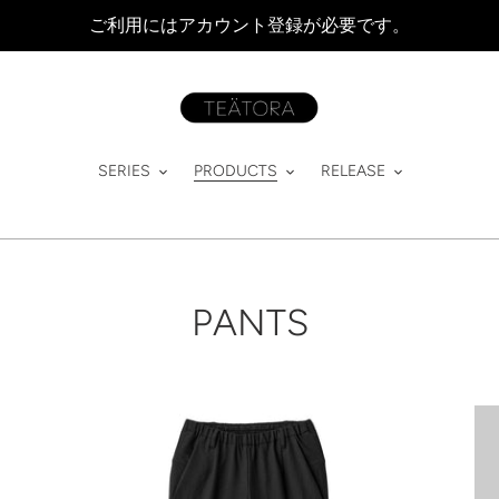
ご利用にはアカウント登録が必要です。
SERIES
PRODUCTS
RELEASE
コ
PANTS
レ
ク
WALLET
WA
PANTS
シ
PA
OFFICE
RE
ョ
-
-