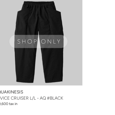
UISER
LACK
UAKINESIS
VICE CRUISER L/L - AQ #BLACK
,600 tax in