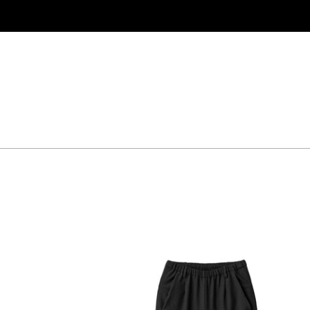
コ
ン
テ
ン
ツ
に
ス
キ
ッ
プ
す
る
WALLET
PANTS
-
GC