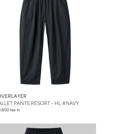
SORT
AVY
VERLAYER
LLET PANTS RESORT - HL #NAVY
,600 tax in
LLET
NTS