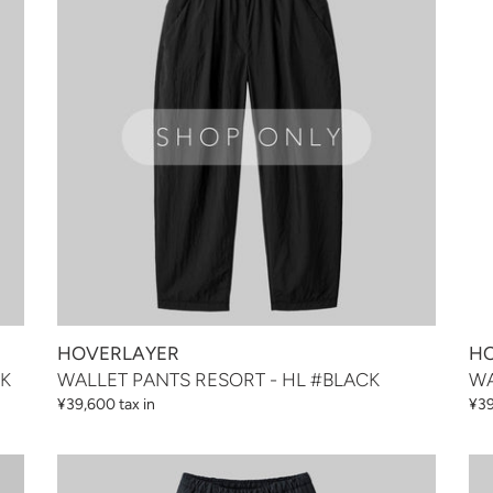
RESORT
RE
-
-
HL
HL
#BLACK
#N
HOVERLAYER
HO
CK
WALLET PANTS RESORT - HL #BLACK
WA
通
¥39,600 tax in
通
¥39
常
常
価
価
WALLET
WA
格
格
PANTS
PA