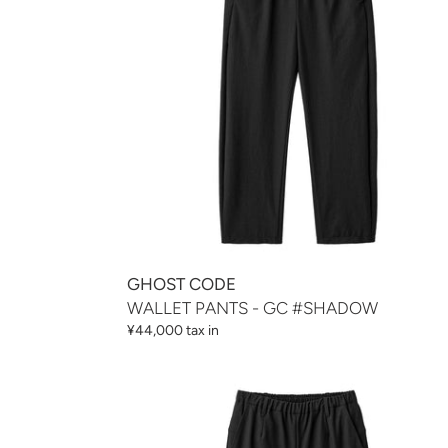
#SHADOW
GHOST CODE
WALLET PANTS - GC #SHADOW
通
¥44,000 tax in
常
価
WALLET
格
PANTS
CITY