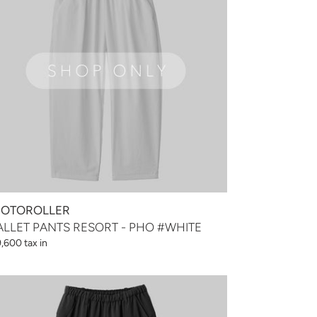
O
HITE
OTOROLLER
LLET PANTS RESORT - PHO #WHITE
,600 tax in
LLET
NTS
SORT