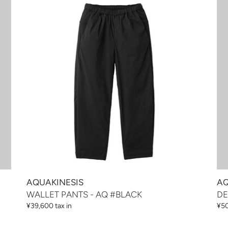
格
格
PANTS
CR
-
L/L
AQ
-
#BLACK
AQ
#B
AQUAKINESIS
AQ
WALLET PANTS - AQ #BLACK
DE
通
¥39,600 tax in
通
¥50
常
常
価
価