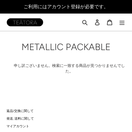
コ
ご利用にはアカウント登録が必要です。
ン
テ
ン
検索
ログイン
カート
ツ
に
ス
コ
METALLIC PACKABLE
キ
ッ
レ
プ
す
ク
申し訳ございません。検索に一致する商品が見つかりませんでし
る
た。
シ
ョ
ン
:
返品/交換に関して
発送, 送料に関して
マイアカウント