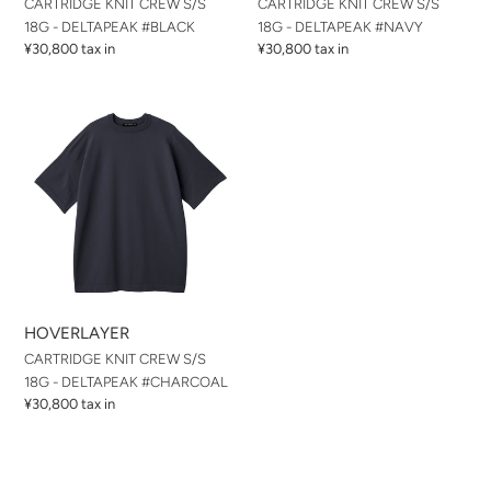
CARTRIDGE KNIT CREW S/S
CARTRIDGE KNIT CREW S/S
18G - DELTAPEAK #BLACK
18G - DELTAPEAK #NAVY
通
¥30,800 tax in
通
¥30,800 tax in
常
常
価
価
CARTRIDGE
格
格
KNIT
CREW
S/S
18G
-
DELTAPEAK
#CHARCOAL
HOVERLAYER
CARTRIDGE KNIT CREW S/S
18G - DELTAPEAK #CHARCOAL
通
¥30,800 tax in
常
価
格