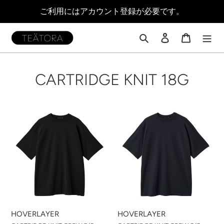
コ
ご利用にはアカウント登録が必要です。
ン
テ
ン
検索
ログイン
カート
ツ
に
ス
コ
CARTRIDGE KNIT 18G
キ
ッ
レ
プ
す
CARTRIDGE
ク
CARTRIDGE
る
KNIT
KNIT
シ
CREW
CREW
S/S
S/S
ョ
18G
18G
-
-
ン
DELTAPEAK
DELTAPEAK
#BLACK
#NAVY
:
HOVERLAYER
HOVERLAYER