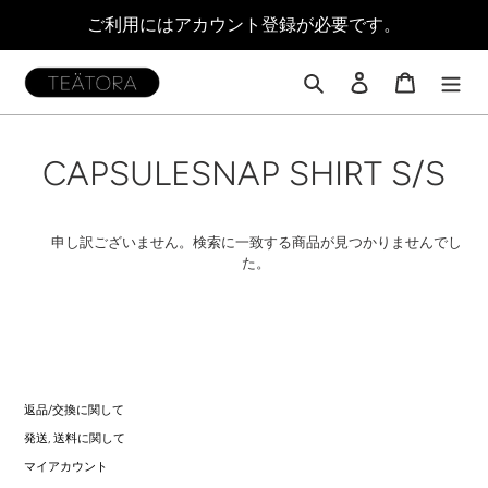
コ
ご利用にはアカウント登録が必要です。
ン
テ
ン
検索
ログイン
カート
ツ
に
ス
コ
CAPSULESNAP SHIRT S/S
キ
ッ
レ
プ
す
ク
申し訳ございません。検索に一致する商品が見つかりませんでし
る
た。
シ
ョ
ン
:
返品/交換に関して
発送, 送料に関して
マイアカウント