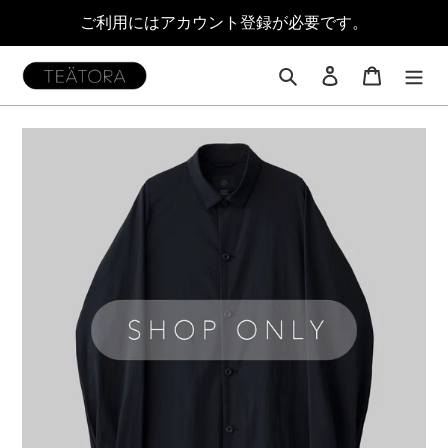
コ
ご利用にはアカウント登録が必要です。
ン
テ
ン
検索
ログイン
カート
ツ
に
ス
キ
ッ
プ
す
る