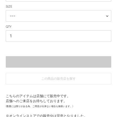
SIZE
QTY
この商品の販売店を探す
カ
ー
こちらのアイテムは店舗にて販売中です。
ト
店舗へのご来店をお待ちしております。
に
商
(数量には限りがある為、ご用意が出来ない場合も御座います。)
品
※オンラインストアでの販売分は完売となりました。
を