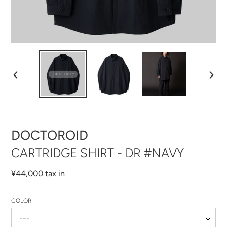
前
次
の
の
ス
ス
ラ
ラ
イ
イ
ド
ド
DOCTOROID
CARTRIDGE SHIRT - DR #NAVY
通
¥44,000 tax in
常
価
COLOR
格