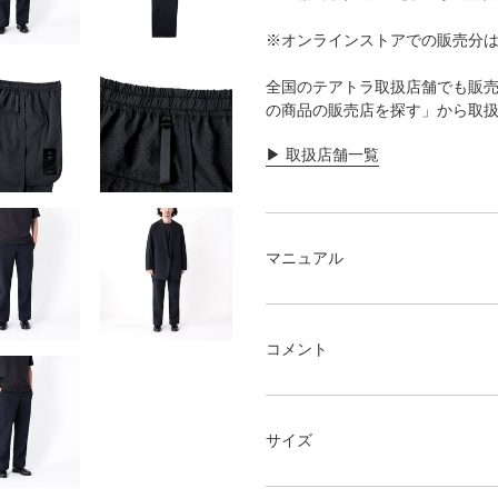
商
品
※オンラインストアでの販売分
を
追
全国のテアトラ取扱店舗でも販売
加
の商品の販売店を探す」から取
す
る
▶︎ 取扱店舗一覧
マニュアル
コメント
サイズ