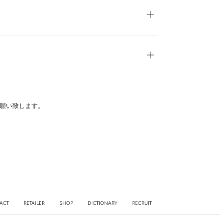
願い致します。
ACT
RETAILER
SHOP
DICTIONARY
RECRUIT