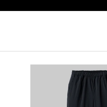
コ
ン
テ
ン
ツ
に
ス
キ
ッ
プ
す
る