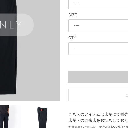
SIZE
QTY
カ
ー
こちらのアイテムは店舗にて販
ト
店舗へのご来店をお待ちしてお
に
(数量には限りがある為、ご用意が出来ない場合も御