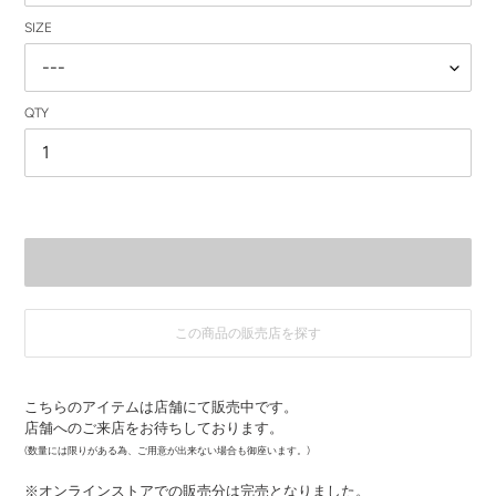
SIZE
QTY
この商品の販売店を探す
カ
ー
こちらのアイテムは店舗にて販売中です。
ト
店舗へのご来店をお待ちしております。
に
商
(数量には限りがある為、ご用意が出来ない場合も御座います。)
品
※オンラインストアでの販売分は完売となりました。
を