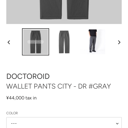
前
次
の
の
ス
ス
ラ
ラ
イ
イ
ド
ド
DOCTOROID
WALLET PANTS CITY - DR #GRAY
通
¥44,000 tax in
常
価
COLOR
格