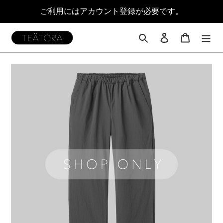
コ
ご利用にはアカウント登録が必要です。
ン
テ
ン
検索
ログイン
カート
ツ
に
ス
キ
ッ
プ
す
る