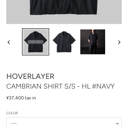
前
次
の
の
ス
ス
ラ
ラ
イ
イ
ド
ド
HOVERLAYER
CAMBRIAN SHIRT S/S - HL #NAVY
通
¥37,400 tax in
常
価
COLOR
格