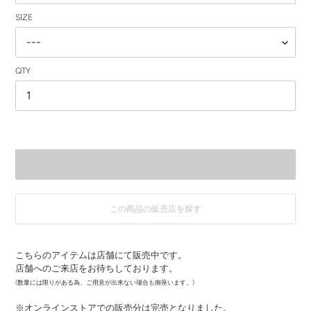
SIZE
QTY
この商品の販売店を探す
カ
ー
こちらのアイテムは店舗にて販売中です。
ト
店舗へのご来店をお待ちしております。
に
商
(数量には限りがある為、ご用意が出来ない場合も御座います。)
品
※オンラインストアでの販売分は完売となりました。
を