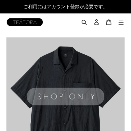
コ
ご利用にはアカウント登録が必要です。
ン
テ
ン
検索
ログイン
カート
ツ
に
ス
キ
ッ
プ
す
る